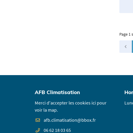
Page 1 
AFB Climatisation
Hor
Merci d'accepter les cookies
ici
pour
Lund
voir la map.
06 62 18 03 65