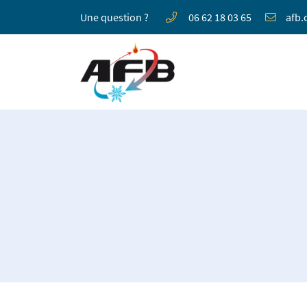
Une question ?
06 62 18 03 65
Impasse Boissière
41000 St Sulpice de Pommeray
06 62 18 03 65
Adresse email de réception
