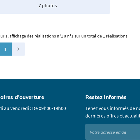
7 photos
sur 1,
affichage des réalisations
n°1 à n°1 sur un total de 1
réalisations
1
aires d'ouverture
Restez informés
i au vendredi : De 09h00-19h00
Tenez vous informés de n
dernières offres et actuali