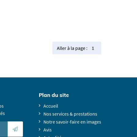
Aller à la page :
Plan du site
os
Accueil
tés
Nos services & prestations
Notre savoir-faire en images
Avis