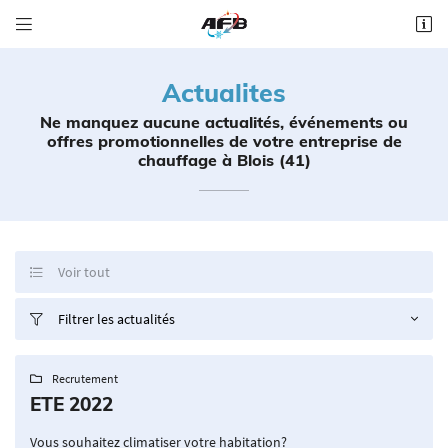


Impasse Boissière
41000 St Sulpice de Pommeray
Actualites
06 62 18 03 65
Ne manquez aucune actualités, événements ou
offres promotionnelles de votre entreprise de
chauffage à Blois (41)
Voir tout

Adresse email de réception

Filtrer les actualités

Recopier le code ci-contre

Recrutement

ETE 2022
Rafraîchir le captcha

Vous souhaitez climatiser votre habitation?