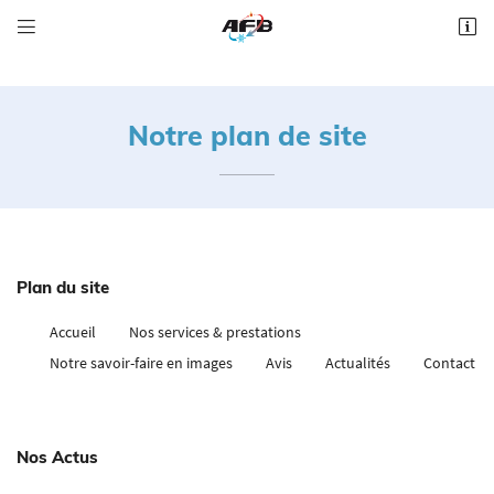


Impasse Boissière
41000 St Sulpice de Pommeray
06 62 18 03 65
Notre plan de site
Plan du site
Accueil
Nos services & prestations
Adresse email de réception

Notre savoir-faire en images
Avis
Actualités
Contact
Recopier le code ci-contre

Une question
ACCUEIL
Rafraîchir le captcha

Nos Actus
VICES & PRESTATIONS