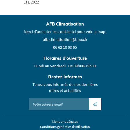
ETE 2022
06 62 18 03 65
En cochant cette case, vous consentez à recevoir nos propositions commerciales à l'adresse
email indiqué ci-dessus. Vous pouvez vous désinscrire à tout moment en utilisant
le
formulaire de désinscription
.
VOIR-FAIRE EN IMAGES
AFB Climatisation
Inscription
AVIS
Merci d'accepter les cookies
ici
pour voir la map.
ACTUALITÉS
Restez infor
06 62 18 03 65
CONTACT
Horaires d'ouverture
Inscription Newsle
Lundi au vendredi : De 09h00-19h00
Restez informés
Tenez vous informés de nos dernières
offres et actualités
Mentions Légales
Conditions générales d'utilisation