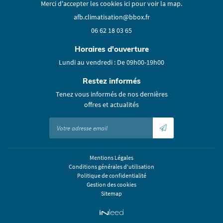
Merci d'accepter les cookies
ici
pour voir la map.
En cochant cette case, vous consentez à recevoir nos propositions commerciales à l'adresse
email indiqué ci-dessus. Vous pouvez vous désinscrire à tout moment en utilisant
le
formulaire de désinscription
.
AVIS
06 62 18 03 65
Inscription
Horaires d'ouverture
ACTUALITÉS
Restez infor
Lundi au vendredi : De 09h00-19h00
CONTACT
Inscription Newsle
Restez informés
Tenez vous informés de nos dernières
offres et actualités
Mentions Légales
Conditions générales d'utilisation
Politique de confidentialité
Gestion des cookies
Sitemap