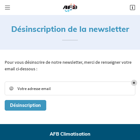


Impasse Boissière
41000 St Sulpice de Pommeray
Désinscription de la newsletter
06 62 18 03 65
Pour vous désinscrire de notre newsletter, merci de renseigner votre
email ci-dessous :
Votre adresse email

Adresse email de réception

Une question
Désinscription
ACCUEIL
Recopier le code ci-contre

VICES & PRESTATIONS
Rafraîchir le captcha

06 62 18 03 65
AFB Climatisation
VOIR-FAIRE EN IMAGES