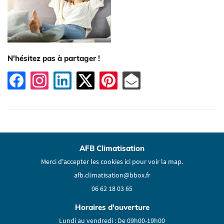
En cochant cette case, vous consentez à recevoir nos propositions commerciales à l'adresse
email indiqué ci-dessus. Vous pouvez vous désinscrire à tout moment en utilisant
le
Une question
formulaire de désinscription
.
ACCUEIL
Inscription
VICES & PRESTATIONS
N'hésitez pas à partager !
06 62 18 03 65
VOIR-FAIRE EN IMAGES
AVIS
ACTUALITÉS
Restez infor
AFB Climatisation
CONTACT
Inscription Newsle
Merci d'accepter les cookies
ici
pour voir la map.
06 62 18 03 65
Horaires d'ouverture
Lundi au vendredi : De 09h00-19h00