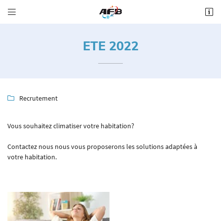


Impasse Boissière
41000 St Sulpice de Pommeray
ETE 2022
06 62 18 03 65
Recrutement

Vous souhaitez climatiser votre habitation?
Contactez nous nous vous proposerons les solutions adaptées à
Adresse email de réception

votre habitation.
Recopier le code ci-contre

Rafraîchir le captcha
