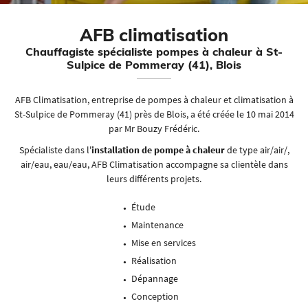
En cochant cette case, vous consentez à recevoir nos propositions commerciales à l'adresse
email indiqué ci-dessus. Vous pouvez vous désinscrire à tout moment en utilisant
le
AFB climatisation
formulaire de désinscription
.
Chauffagiste spécialiste pompes à chaleur
à St-
Inscription
Sulpice de Pommeray (41), Blois
AFB Climatisation, entreprise de pompes à chaleur et climatisation à
St-Sulpice de Pommeray (41) près de Blois, a été créée le 10 mai 2014
par Mr Bouzy Frédéric.
Spécialiste dans l'
installation de pompe à chaleur
de type air/air/,
air/eau, eau/eau, AFB Climatisation accompagne sa clientèle dans
leurs différents projets.
Étude
Maintenance
Mise en services
Réalisation
Dépannage
Conception