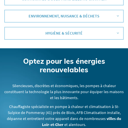
Une question
ACCUEIL
ENVIRONNEMENT, NUISANCE & DÉCHETS
VICES & PRESTATIONS
06 62 18 03 65
VOIR-FAIRE EN IMAGES
HYGIÈNE & SÉCURITÉ
AVIS
Optez pour les énergies
ACTUALITÉS
Restez infor
renouvelables
CONTACT
Inscription Newsle
Silencieuses, discrètes et économiques, les pompes à chaleur
constituent la technologie la plus innovante pour équiper les maisons
et les bâtiments.
Chauffagiste spécialiste en pompe à chaleur et climatisation à St-
Sulpice de Pommeray (41) près de Blois, AFB Climatisation installe,
dépanne et entretient votre appareil dans de nombreuses
villes du
Loir-et-Cher
et alentours.